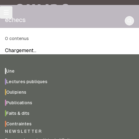
OULIPO
echecs
0
contenus
Chargement…
Une
Lectures publiques
Oulipiens
Publications
Faits & dits
Contraintes
NEWSLETTER