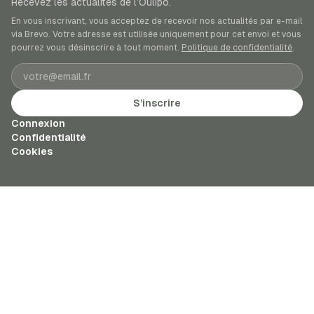
Recevez les actualités de l’Oulipo.
En vous inscrivant, vous acceptez de recevoir nos actualités par e-mail
via Brevo. Votre adresse est utilisée uniquement pour cet envoi et vous
pourrez vous désinscrire à tout moment.
Politique de confidentialité
.
Adresse e-mail
S’inscrire
Connexion
Confidentialité
Cookies