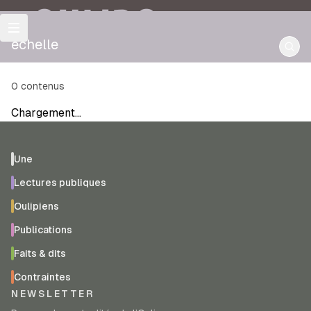
OULIPO
échelle
0
contenus
Chargement…
Une
Lectures publiques
Oulipiens
Publications
Faits & dits
Contraintes
NEWSLETTER