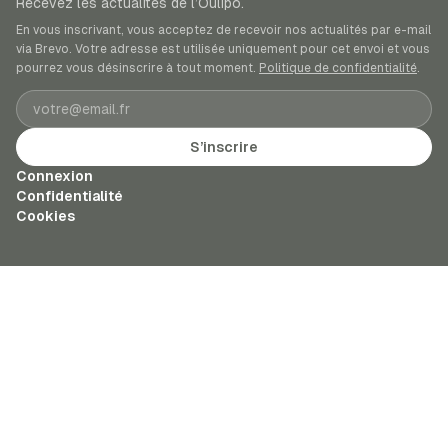
Recevez les actualités de l’Oulipo.
En vous inscrivant, vous acceptez de recevoir nos actualités par e-mail
via Brevo. Votre adresse est utilisée uniquement pour cet envoi et vous
pourrez vous désinscrire à tout moment.
Politique de confidentialité
.
Adresse e-mail
S’inscrire
Connexion
Confidentialité
Cookies