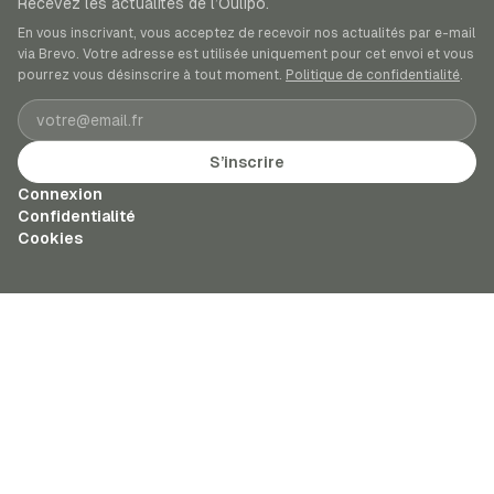
Recevez les actualités de l’Oulipo.
En vous inscrivant, vous acceptez de recevoir nos actualités par e-mail
via Brevo. Votre adresse est utilisée uniquement pour cet envoi et vous
pourrez vous désinscrire à tout moment.
Politique de confidentialité
.
Adresse e-mail
S’inscrire
Connexion
Confidentialité
Cookies