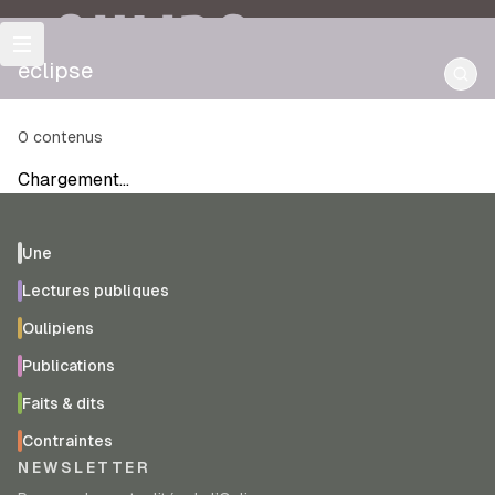
OULIPO
éclipse
0
contenus
Chargement…
Une
Lectures publiques
Oulipiens
Publications
Faits & dits
Contraintes
NEWSLETTER