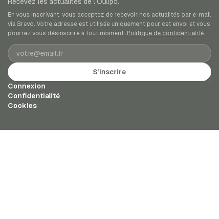
Recevez les actualités de l’Oulipo.
En vous inscrivant, vous acceptez de recevoir nos actualités par e-mail
via Brevo. Votre adresse est utilisée uniquement pour cet envoi et vous
pourrez vous désinscrire à tout moment.
Politique de confidentialité
.
Adresse e-mail
S’inscrire
Connexion
Confidentialité
Cookies