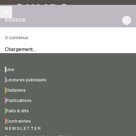
OULIPO
Écosse
0
contenus
Chargement…
Une
Lectures publiques
Oulipiens
Publications
Faits & dits
Contraintes
NEWSLETTER