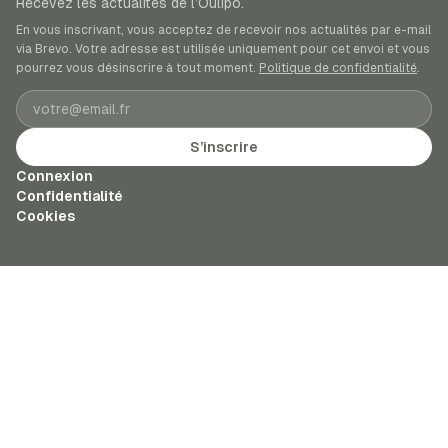
Recevez les actualités de l’Oulipo.
En vous inscrivant, vous acceptez de recevoir nos actualités par e-mail
via Brevo. Votre adresse est utilisée uniquement pour cet envoi et vous
pourrez vous désinscrire à tout moment.
Politique de confidentialité
.
Adresse e-mail
S’inscrire
Connexion
Confidentialité
Cookies