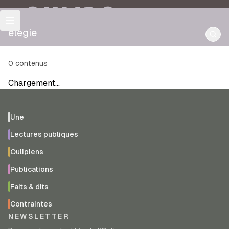
OULIPO
elegie
0
contenus
Chargement…
Une
Lectures publiques
Oulipiens
Publications
Faits & dits
Contraintes
NEWSLETTER