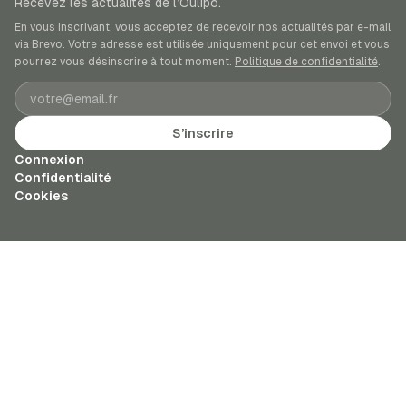
Recevez les actualités de l’Oulipo.
En vous inscrivant, vous acceptez de recevoir nos actualités par e-mail
via Brevo. Votre adresse est utilisée uniquement pour cet envoi et vous
pourrez vous désinscrire à tout moment.
Politique de confidentialité
.
Adresse e-mail
S’inscrire
Connexion
Confidentialité
Cookies