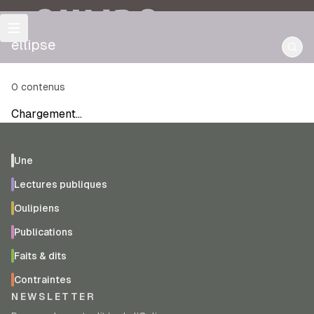
OULIPO
ellipse
0
contenus
Chargement…
Une
Lectures publiques
Oulipiens
Publications
Faits & dits
Contraintes
NEWSLETTER