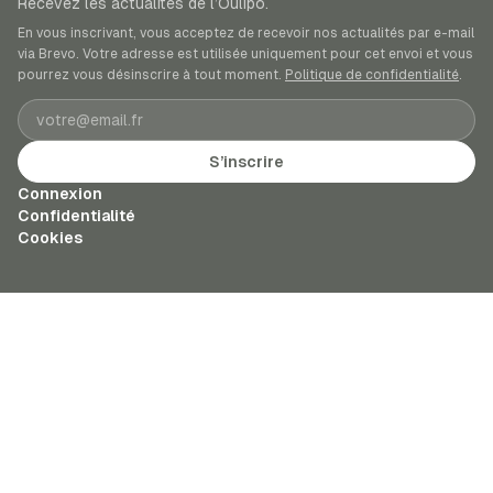
Recevez les actualités de l’Oulipo.
En vous inscrivant, vous acceptez de recevoir nos actualités par e-mail
via Brevo. Votre adresse est utilisée uniquement pour cet envoi et vous
pourrez vous désinscrire à tout moment.
Politique de confidentialité
.
Adresse e-mail
S’inscrire
Connexion
Confidentialité
Cookies