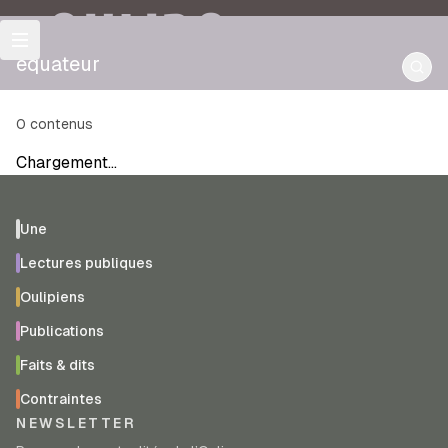
OULIPO
équateur
0
contenus
Chargement…
Une
Lectures publiques
Oulipiens
Publications
Faits & dits
Contraintes
NEWSLETTER