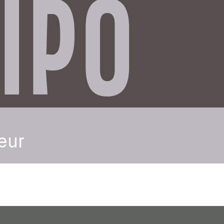
IPO
eur