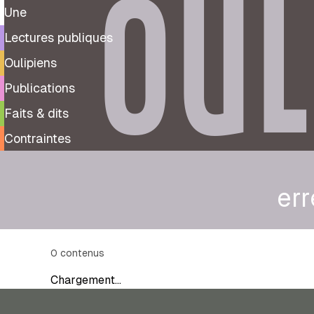
OUL
Une
Lectures publiques
Oulipiens
Publications
Faits & dits
Contraintes
err
0
contenus
Chargement…