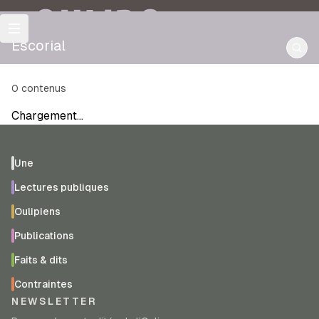
OULIPO
Escorial
0
contenus
Chargement…
Une
Lectures publiques
Oulipiens
Publications
Faits & dits
Contraintes
NEWSLETTER