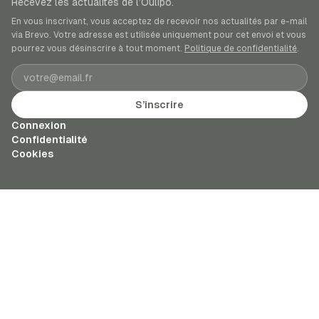
Recevez les actualités de l’Oulipo.
En vous inscrivant, vous acceptez de recevoir nos actualités par e-mail
via Brevo. Votre adresse est utilisée uniquement pour cet envoi et vous
pourrez vous désinscrire à tout moment.
Politique de confidentialité
.
Adresse e-mail
S’inscrire
Connexion
Confidentialité
Cookies