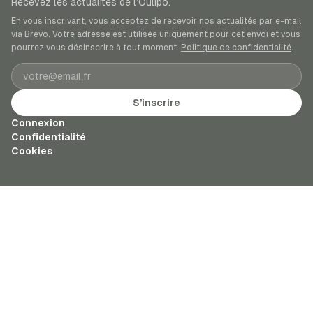
Recevez les actualités de l’Oulipo.
En vous inscrivant, vous acceptez de recevoir nos actualités par e-mail
via Brevo. Votre adresse est utilisée uniquement pour cet envoi et vous
pourrez vous désinscrire à tout moment.
Politique de confidentialité
.
Adresse e-mail
S’inscrire
Connexion
Confidentialité
Cookies