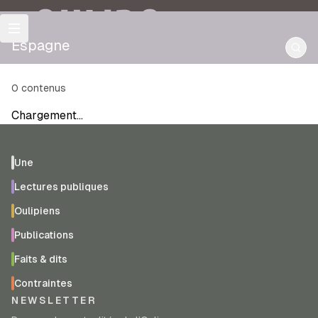
OULIPO
Espagne
0
contenus
Chargement…
Une
Lectures publiques
Oulipiens
Publications
Faits & dits
Contraintes
NEWSLETTER