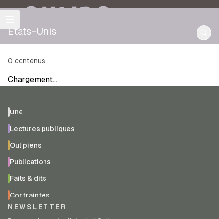
OULIPO
États-Unis
0
contenus
Chargement…
Une
Lectures publiques
Oulipiens
Publications
Faits & dits
Contraintes
NEWSLETTER