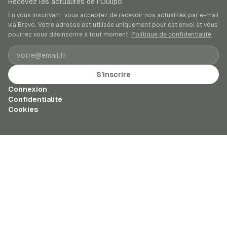
Recevez les actualités de l’Oulipo.
En vous inscrivant, vous acceptez de recevoir nos actualités par e-mail
via Brevo. Votre adresse est utilisée uniquement pour cet envoi et vous
pourrez vous désinscrire à tout moment.
Politique de confidentialité
.
Adresse e-mail
S’inscrire
Connexion
Confidentialité
Cookies