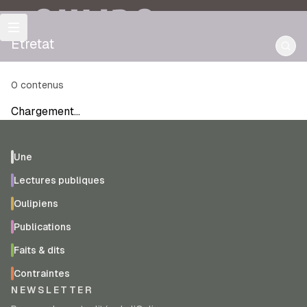
OULIPO
Etretat
0
contenus
Chargement…
Une
Lectures publiques
Oulipiens
Publications
Faits & dits
Contraintes
NEWSLETTER