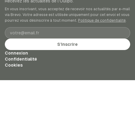
Recevez les actualités de l’Oulipo.
En vous inscrivant, vous acceptez de recevoir nos actualités par e-mail
via Brevo. Votre adresse est utilisée uniquement pour cet envoi et vous
pourrez vous désinscrire à tout moment.
Politique de confidentialité
.
Adresse e-mail
S’inscrire
Connexion
Confidentialité
Cookies