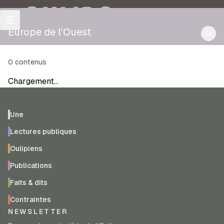
OULIPO
Europe de l'Ouest
0
contenus
Chargement…
Une
Lectures publiques
Oulipiens
Publications
Faits & dits
Contraintes
NEWSLETTER