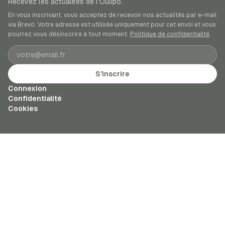
Recevez les actualités de l’Oulipo.
En vous inscrivant, vous acceptez de recevoir nos actualités par e-mail
via Brevo. Votre adresse est utilisée uniquement pour cet envoi et vous
pourrez vous désinscrire à tout moment.
Politique de confidentialité
.
Adresse e-mail
S’inscrire
Connexion
Confidentialité
Cookies