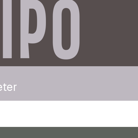
IPO
eter