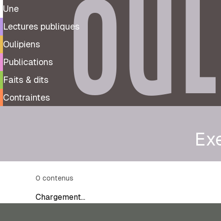
OUL
Une
Lectures publiques
Oulipiens
Publications
Faits & dits
Contraintes
Ex
0
contenus
Chargement…