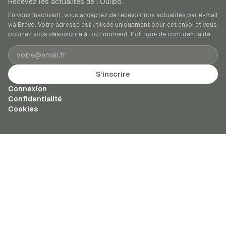
Recevez les actualités de l’Oulipo.
En vous inscrivant, vous acceptez de recevoir nos actualités par e-mail
via Brevo. Votre adresse est utilisée uniquement pour cet envoi et vous
pourrez vous désinscrire à tout moment.
Politique de confidentialité
.
Adresse e-mail
S’inscrire
Connexion
Confidentialité
Cookies