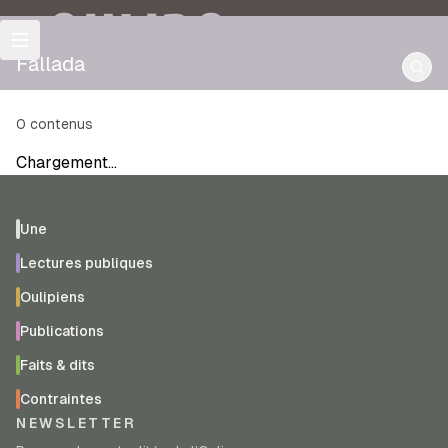
OULIPO
Fallada
0
contenus
Chargement…
Une
Lectures publiques
Oulipiens
Publications
Faits & dits
Contraintes
NEWSLETTER