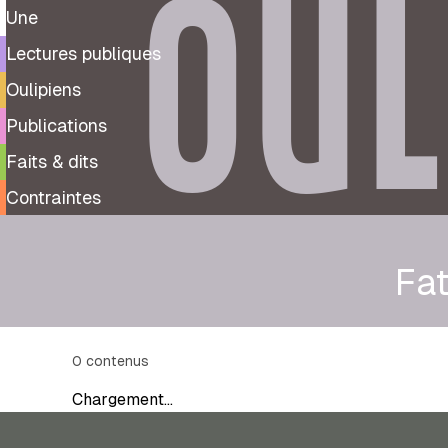
OUL
Une
Lectures publiques
Oulipiens
Publications
Faits & dits
Contraintes
Fat
0
contenus
Chargement…