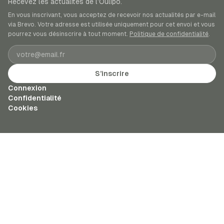
Recevez les actualités de l’Oulipo.
En vous inscrivant, vous acceptez de recevoir nos actualités par e-mail
via Brevo. Votre adresse est utilisée uniquement pour cet envoi et vous
pourrez vous désinscrire à tout moment.
Politique de confidentialité
.
Adresse e-mail
S’inscrire
Connexion
Confidentialité
Cookies