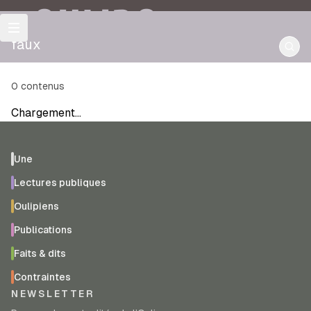
OULIPO
faux
0
contenus
Chargement…
Une
Lectures publiques
Oulipiens
Publications
Faits & dits
Contraintes
NEWSLETTER