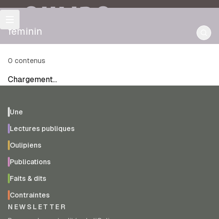
OULIPO
féminin
0
contenus
Chargement…
Une
Lectures publiques
Oulipiens
Publications
Faits & dits
Contraintes
NEWSLETTER