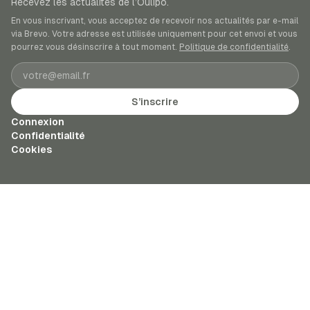
Recevez les actualités de l’Oulipo.
En vous inscrivant, vous acceptez de recevoir nos actualités par e-mail
via Brevo. Votre adresse est utilisée uniquement pour cet envoi et vous
pourrez vous désinscrire à tout moment.
Politique de confidentialité
.
Adresse e-mail
S’inscrire
Connexion
Confidentialité
Cookies