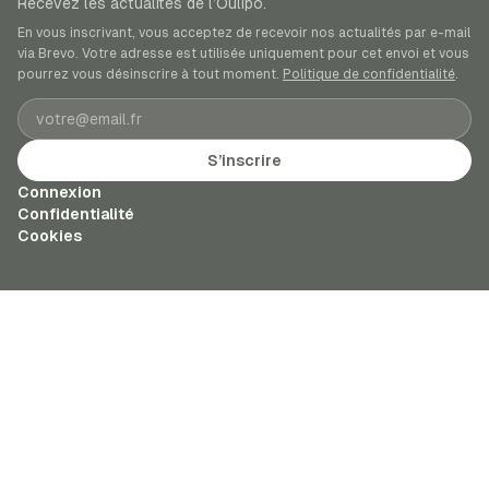
Recevez les actualités de l’Oulipo.
En vous inscrivant, vous acceptez de recevoir nos actualités par e-mail
via Brevo. Votre adresse est utilisée uniquement pour cet envoi et vous
pourrez vous désinscrire à tout moment.
Politique de confidentialité
.
Adresse e-mail
S’inscrire
Connexion
Confidentialité
Cookies