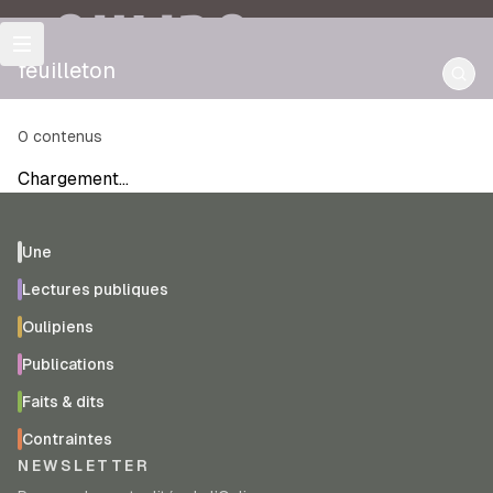
OULIPO
feuilleton
0
contenus
Chargement…
Une
Lectures publiques
Oulipiens
Publications
Faits & dits
Contraintes
NEWSLETTER