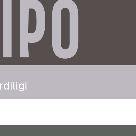
IPO
rdiligi