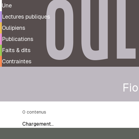
OUL
Une
Lectures publiques
Oulipiens
Publications
Faits & dits
Contraintes
Fio
0
contenus
Chargement…