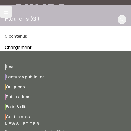
OULIPO
Flourens (G.)
0
contenus
Chargement…
Une
Lectures publiques
Oulipiens
Publications
Faits & dits
Contraintes
NEWSLETTER