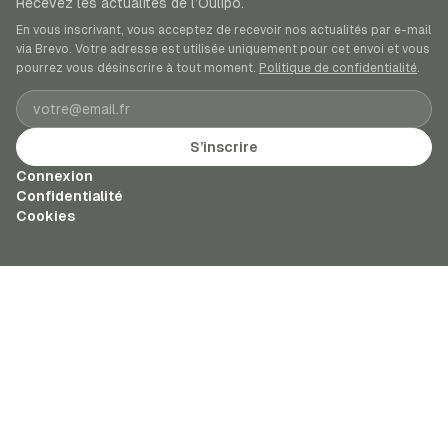
Recevez les actualités de l’Oulipo.
En vous inscrivant, vous acceptez de recevoir nos actualités par e-mail
via Brevo. Votre adresse est utilisée uniquement pour cet envoi et vous
pourrez vous désinscrire à tout moment.
Politique de confidentialité
.
Adresse e-mail
S’inscrire
Connexion
Confidentialité
Cookies