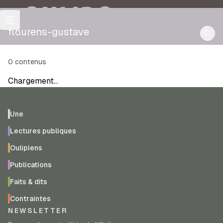
OULIPO
flourens-gustave
0
contenus
Chargement…
Une
Lectures publiques
Oulipiens
Publications
Faits & dits
Contraintes
NEWSLETTER