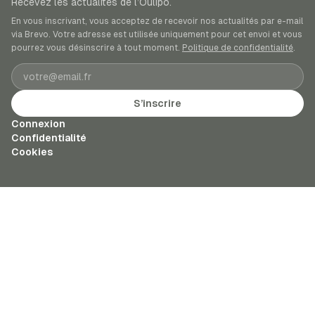
Recevez les actualités de l’Oulipo.
En vous inscrivant, vous acceptez de recevoir nos actualités par e-mail
via Brevo. Votre adresse est utilisée uniquement pour cet envoi et vous
pourrez vous désinscrire à tout moment.
Politique de confidentialité
.
Adresse e-mail
S’inscrire
Connexion
Confidentialité
Cookies