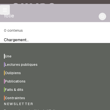
OULIPO
folie
0
contenus
Chargement…
Une
Lectures publiques
Oulipiens
Publications
Faits & dits
Contraintes
NEWSLETTER