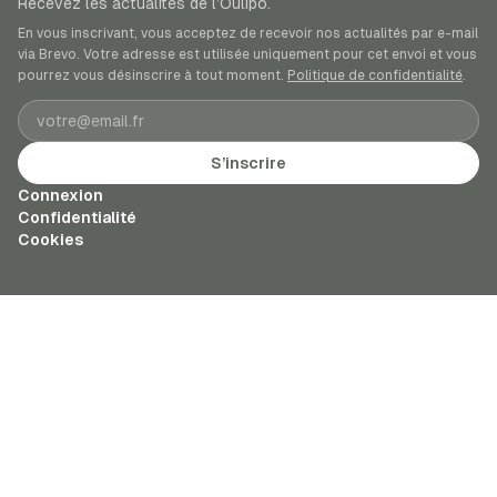
Recevez les actualités de l’Oulipo.
En vous inscrivant, vous acceptez de recevoir nos actualités par e-mail
via Brevo. Votre adresse est utilisée uniquement pour cet envoi et vous
pourrez vous désinscrire à tout moment.
Politique de confidentialité
.
Adresse e-mail
S’inscrire
Connexion
Confidentialité
Cookies