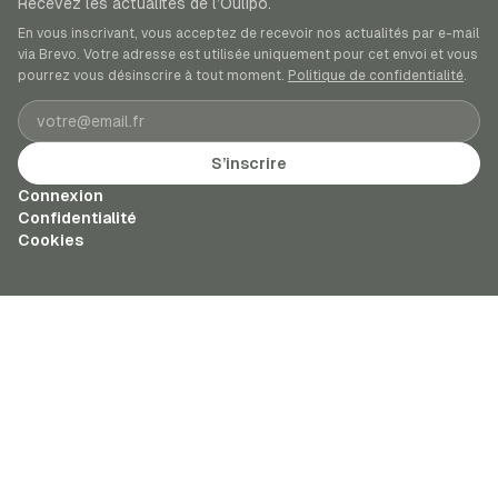
Recevez les actualités de l’Oulipo.
En vous inscrivant, vous acceptez de recevoir nos actualités par e-mail
via Brevo. Votre adresse est utilisée uniquement pour cet envoi et vous
pourrez vous désinscrire à tout moment.
Politique de confidentialité
.
Adresse e-mail
S’inscrire
Connexion
Confidentialité
Cookies