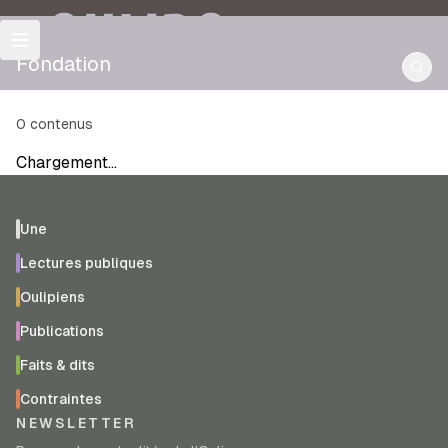
OULIPO
Fondation
0
contenus
Chargement…
Une
Lectures publiques
Oulipiens
Publications
Faits & dits
Contraintes
NEWSLETTER