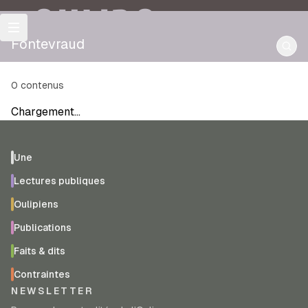
OULIPO
Fontevraud
0
contenus
Chargement…
Une
Lectures publiques
Oulipiens
Publications
Faits & dits
Contraintes
NEWSLETTER