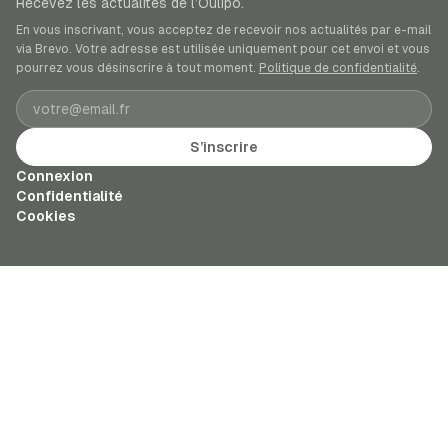
Recevez les actualités de l’Oulipo.
En vous inscrivant, vous acceptez de recevoir nos actualités par e-mail
via Brevo. Votre adresse est utilisée uniquement pour cet envoi et vous
pourrez vous désinscrire à tout moment.
Politique de confidentialité
.
Adresse e-mail
S’inscrire
Connexion
Confidentialité
Cookies