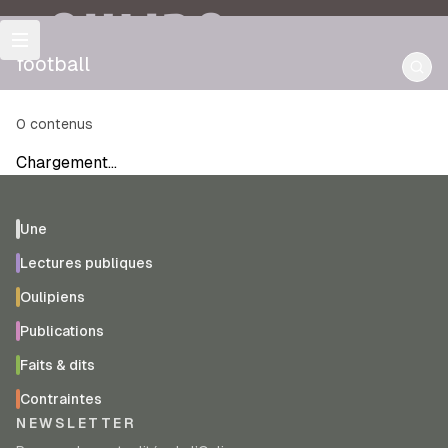
OULIPO
football
0
contenus
Chargement…
Une
Lectures publiques
Oulipiens
Publications
Faits & dits
Contraintes
NEWSLETTER