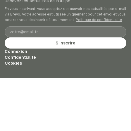
Recevez les actualités de l’Oulipo.
En vous inscrivant, vous acceptez de recevoir nos actualités par e-mail
via Brevo. Votre adresse est utilisée uniquement pour cet envoi et vous
pourrez vous désinscrire à tout moment.
Politique de confidentialité
.
Adresse e-mail
S’inscrire
Connexion
Confidentialité
Cookies