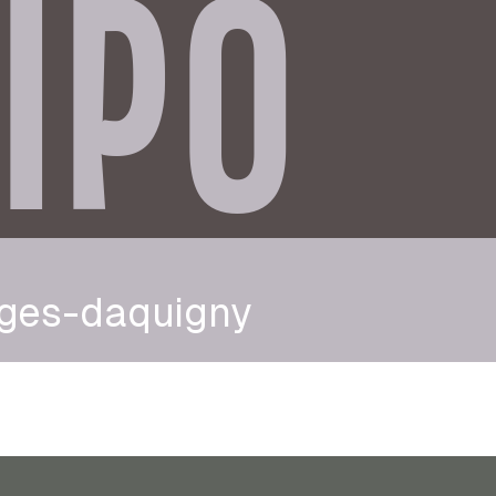
IPO
rges-daquigny