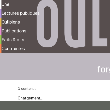
OUL
Une
Lectures publiques
Oulipiens
Publications
Faits & dits
Contraintes
fo
0
contenus
Chargement…