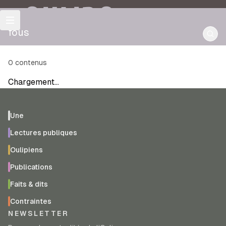
OULIPO
fous
0
contenus
Chargement…
Une
Lectures publiques
Oulipiens
Publications
Faits & dits
Contraintes
NEWSLETTER