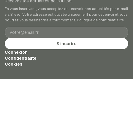
Recevez les actualités de l’Oulipo.
En vous inscrivant, vous acceptez de recevoir nos actualités par e-mail
via Brevo. Votre adresse est utilisée uniquement pour cet envoi et vous
pourrez vous désinscrire à tout moment.
Politique de confidentialité
.
Adresse e-mail
S’inscrire
Connexion
Confidentialité
Cookies