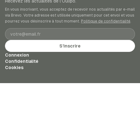
Recevez les actualités de l’Oulipo.
En vous inscrivant, vous acceptez de recevoir nos actualités par e-mail
via Brevo. Votre adresse est utilisée uniquement pour cet envoi et vous
pourrez vous désinscrire à tout moment.
Politique de confidentialité
.
Adresse e-mail
S’inscrire
Connexion
Confidentialité
Cookies