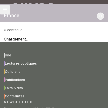
OULIPO
France
0
contenus
Chargement…
Une
Lectures publiques
Oulipiens
Publications
Faits & dits
Contraintes
NEWSLETTER