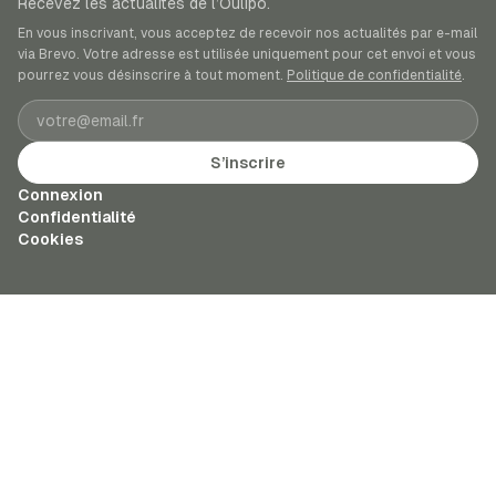
Recevez les actualités de l’Oulipo.
En vous inscrivant, vous acceptez de recevoir nos actualités par e-mail
via Brevo. Votre adresse est utilisée uniquement pour cet envoi et vous
pourrez vous désinscrire à tout moment.
Politique de confidentialité
.
Adresse e-mail
S’inscrire
Connexion
Confidentialité
Cookies