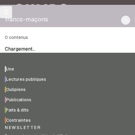
OULIPO
francs-maçons
0
contenus
Chargement…
Une
Lectures publiques
Oulipiens
Publications
Faits & dits
Contraintes
NEWSLETTER