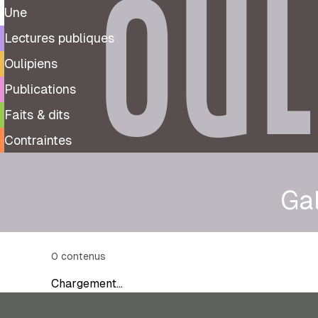
OUL
Une
Lectures publiques
Oulipiens
Publications
Faits & dits
Contraintes
Gal
0
contenus
Chargement…