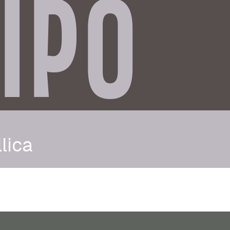
IPO
lica