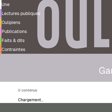
OUL
Une
Lectures publiques
Oulipiens
Publications
Faits & dits
Contraintes
Ga
0
contenus
Chargement…