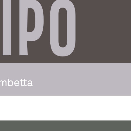
IPO
mbetta