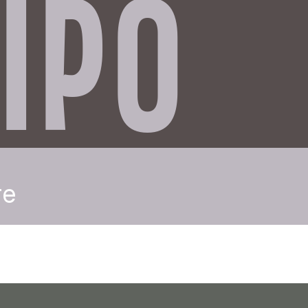
IPO
re