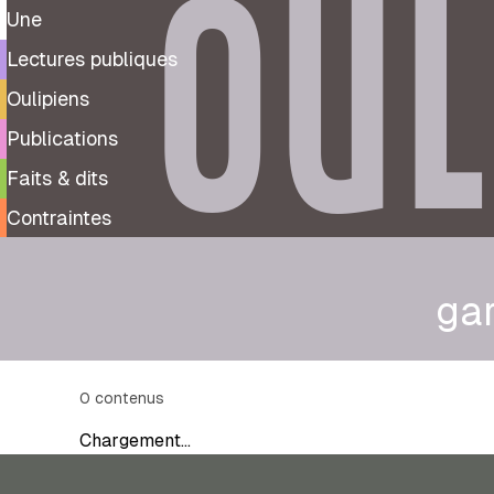
OUL
Une
Lectures publiques
Oulipiens
Publications
Faits & dits
Contraintes
ga
0
contenus
Chargement…