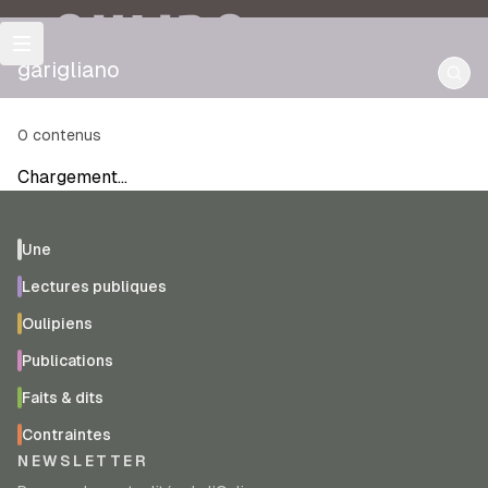
OULIPO
garigliano
0
contenus
Chargement…
Une
Lectures publiques
Oulipiens
Publications
Faits & dits
Contraintes
NEWSLETTER