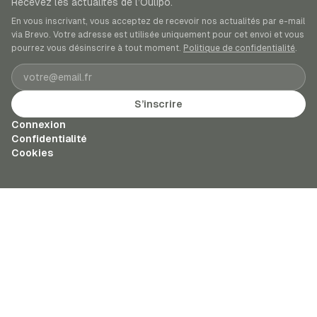
Recevez les actualités de l’Oulipo.
En vous inscrivant, vous acceptez de recevoir nos actualités par e-mail
via Brevo. Votre adresse est utilisée uniquement pour cet envoi et vous
pourrez vous désinscrire à tout moment.
Politique de confidentialité
.
Adresse e-mail
S’inscrire
Connexion
Confidentialité
Cookies