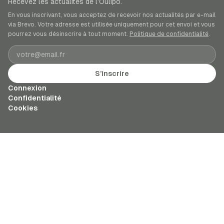
Recevez les actualités de l’Oulipo.
En vous inscrivant, vous acceptez de recevoir nos actualités par e-mail
via Brevo. Votre adresse est utilisée uniquement pour cet envoi et vous
pourrez vous désinscrire à tout moment.
Politique de confidentialité
.
Adresse e-mail
S’inscrire
Connexion
Confidentialité
Cookies