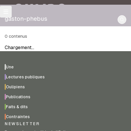
OULIPO
gaston-phebus
0
contenus
Chargement…
Une
Lectures publiques
Oulipiens
Publications
Faits & dits
Contraintes
NEWSLETTER