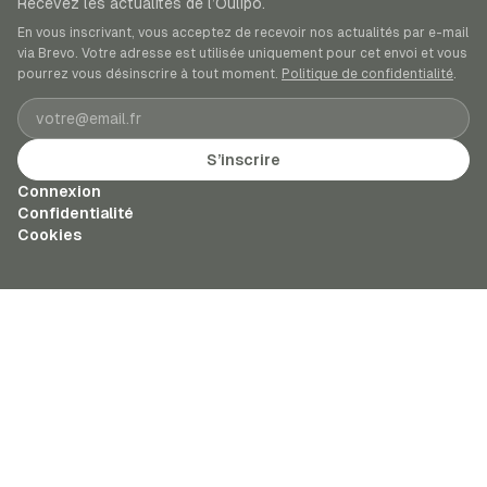
Recevez les actualités de l’Oulipo.
En vous inscrivant, vous acceptez de recevoir nos actualités par e-mail
via Brevo. Votre adresse est utilisée uniquement pour cet envoi et vous
pourrez vous désinscrire à tout moment.
Politique de confidentialité
.
Adresse e-mail
S’inscrire
Connexion
Confidentialité
Cookies