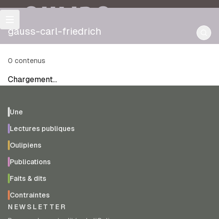
OULIPO
gauss-carl-friedrich
0
contenus
Chargement…
Une
Lectures publiques
Oulipiens
Publications
Faits & dits
Contraintes
NEWSLETTER