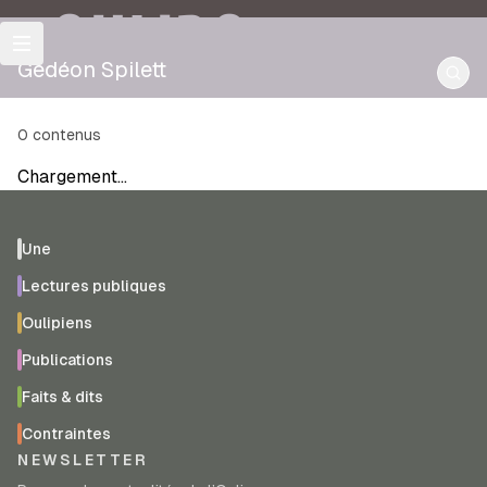
OULIPO
Gédéon Spilett
0
contenus
Chargement…
Une
Lectures publiques
Oulipiens
Publications
Faits & dits
Contraintes
NEWSLETTER