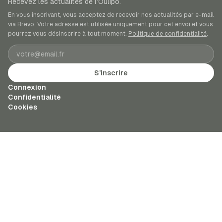
Recevez les actualités de l’Oulipo.
En vous inscrivant, vous acceptez de recevoir nos actualités par e-mail
via Brevo. Votre adresse est utilisée uniquement pour cet envoi et vous
pourrez vous désinscrire à tout moment.
Politique de confidentialité
.
Adresse e-mail
S’inscrire
Connexion
Confidentialité
Cookies