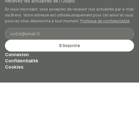
Recevez les actualités de l’Oulipo.
En vous inscrivant, vous acceptez de recevoir nos actualités par e-mail
via Brevo. Votre adresse est utilisée uniquement pour cet envoi et vous
pourrez vous désinscrire à tout moment.
Politique de confidentialité
.
Adresse e-mail
S’inscrire
Connexion
Confidentialité
Cookies