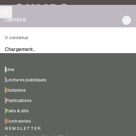
OULIPO
Genève
0
contenus
Chargement…
Une
Lectures publiques
Oulipiens
Publications
Faits & dits
Contraintes
NEWSLETTER