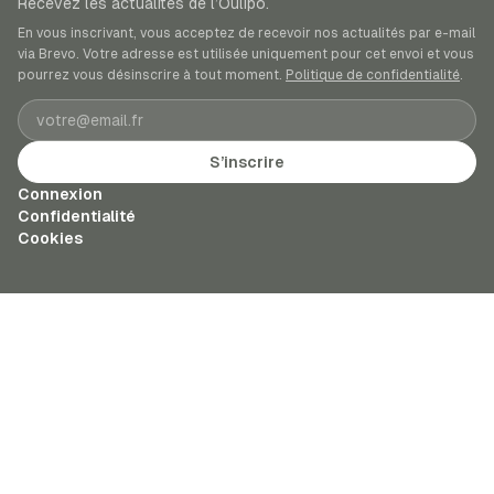
Recevez les actualités de l’Oulipo.
En vous inscrivant, vous acceptez de recevoir nos actualités par e-mail
via Brevo. Votre adresse est utilisée uniquement pour cet envoi et vous
pourrez vous désinscrire à tout moment.
Politique de confidentialité
.
Adresse e-mail
S’inscrire
Connexion
Confidentialité
Cookies