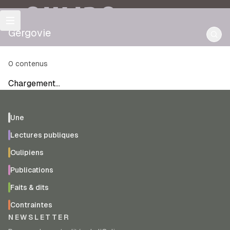
OULIPO
Gergovie
0
contenus
Chargement…
Une
Lectures publiques
Oulipiens
Publications
Faits & dits
Contraintes
NEWSLETTER