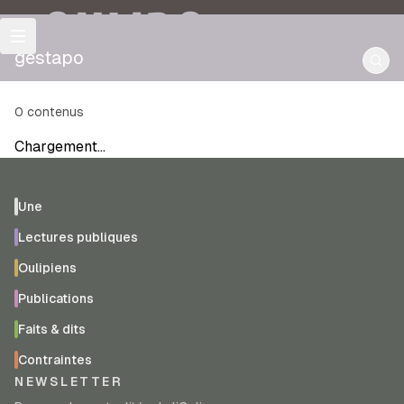
OULIPO
gestapo
0
contenus
Chargement…
Une
Lectures publiques
Oulipiens
Publications
Faits & dits
Contraintes
NEWSLETTER