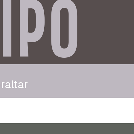
IPO
raltar