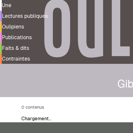
OUL
Une
Lectures publiques
Oulipiens
Publications
Faits & dits
Contraintes
Gib
0
contenus
Chargement…