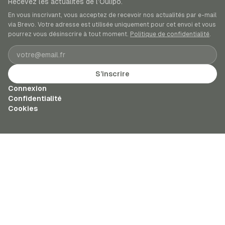
Recevez les actualités de l’Oulipo.
En vous inscrivant, vous acceptez de recevoir nos actualités par e-mail
via Brevo. Votre adresse est utilisée uniquement pour cet envoi et vous
pourrez vous désinscrire à tout moment.
Politique de confidentialité
.
Adresse e-mail
S’inscrire
Connexion
Confidentialité
Cookies