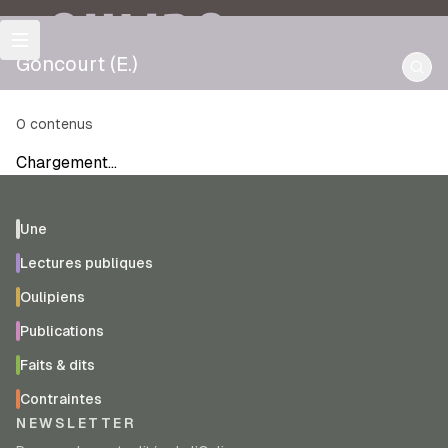
OULIPO
Goncourt (E.)
0
contenus
Chargement…
Une
Lectures publiques
Oulipiens
Publications
Faits & dits
Contraintes
NEWSLETTER