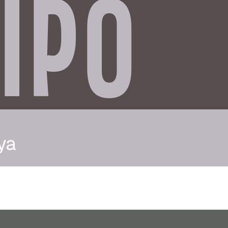
IPO
ya