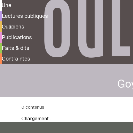
OUL
Une
Lectures publiques
Oulipiens
Publications
Faits & dits
Contraintes
Go
0
contenus
Chargement…