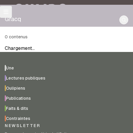
OULIPO
Gracq
0
contenus
Chargement…
Une
Lectures publiques
Oulipiens
Publications
Faits & dits
Contraintes
NEWSLETTER