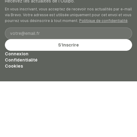
Recevez les actualités de l’Oulipo.
En vous inscrivant, vous acceptez de recevoir nos actualités par e-mail
via Brevo. Votre adresse est utilisée uniquement pour cet envoi et vous
pourrez vous désinscrire à tout moment.
Politique de confidentialité
.
Adresse e-mail
S’inscrire
Connexion
Confidentialité
Cookies