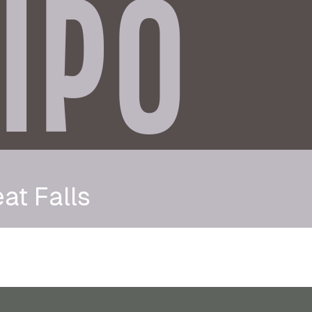
IPO
at Falls