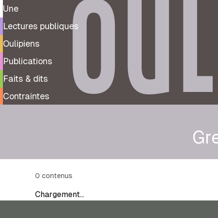
OUL
Une
Lectures publiques
Oulipiens
Publications
Faits & dits
Contraintes
Gre
0
contenus
Chargement…