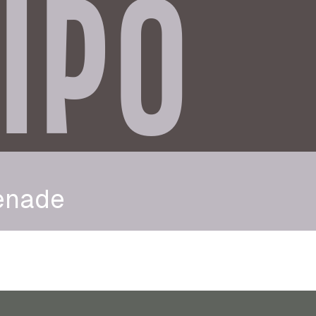
IPO
enade