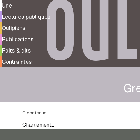
OUL
Une
Lectures publiques
Oulipiens
Publications
Faits & dits
Contraintes
Gr
0
contenus
Chargement…