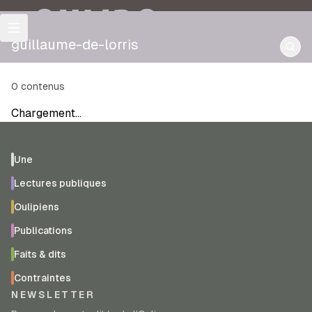
OULIPO
guillaume-de-lorris
0
contenus
Chargement…
Une
Lectures publiques
Oulipiens
Publications
Faits & dits
Contraintes
NEWSLETTER