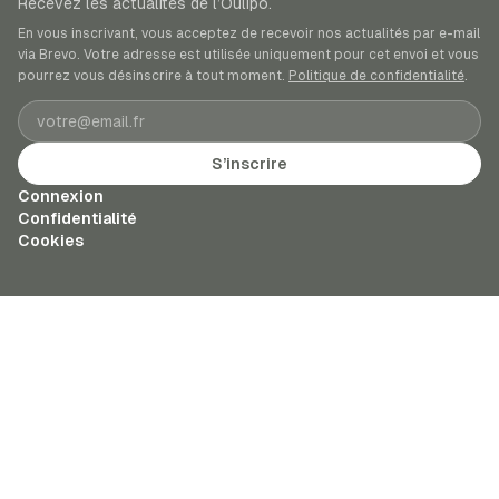
Recevez les actualités de l’Oulipo.
En vous inscrivant, vous acceptez de recevoir nos actualités par e-mail
via Brevo. Votre adresse est utilisée uniquement pour cet envoi et vous
pourrez vous désinscrire à tout moment.
Politique de confidentialité
.
Adresse e-mail
S’inscrire
Connexion
Confidentialité
Cookies