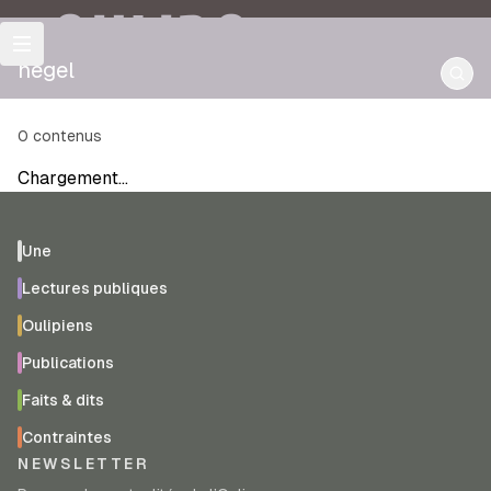
OULIPO
hegel
0
contenus
Chargement…
Une
Lectures publiques
Oulipiens
Publications
Faits & dits
Contraintes
NEWSLETTER