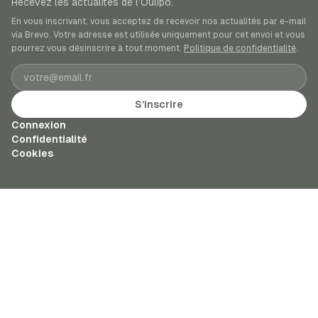
Recevez les actualités de l’Oulipo.
En vous inscrivant, vous acceptez de recevoir nos actualités par e-mail
via Brevo. Votre adresse est utilisée uniquement pour cet envoi et vous
pourrez vous désinscrire à tout moment.
Politique de confidentialité
.
Adresse e-mail
S’inscrire
Connexion
Confidentialité
Cookies