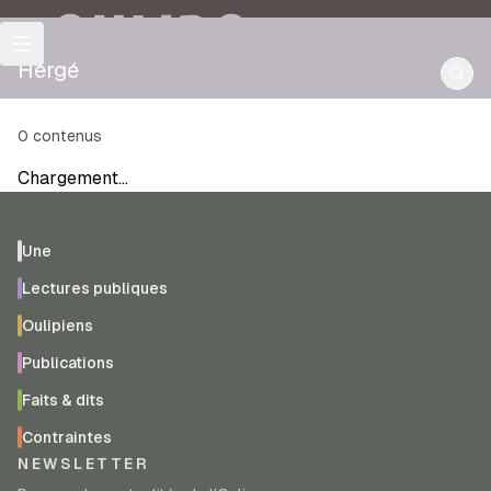
OULIPO
Hergé
0
contenus
Chargement…
Une
Lectures publiques
Oulipiens
Publications
Faits & dits
Contraintes
NEWSLETTER