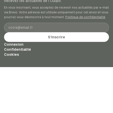
Recevez les actualités de l’Oulipo.
En vous inscrivant, vous acceptez de recevoir nos actualités par e-mail
via Brevo. Votre adresse est utilisée uniquement pour cet envoi et vous
pourrez vous désinscrire à tout moment.
Politique de confidentialité
.
Adresse e-mail
S’inscrire
Connexion
Confidentialité
Cookies