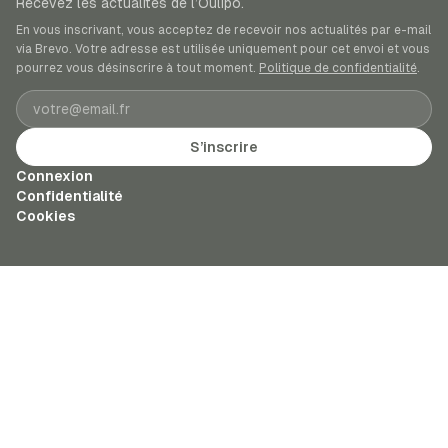
Recevez les actualités de l’Oulipo.
En vous inscrivant, vous acceptez de recevoir nos actualités par e-mail
via Brevo. Votre adresse est utilisée uniquement pour cet envoi et vous
pourrez vous désinscrire à tout moment.
Politique de confidentialité
.
Adresse e-mail
S’inscrire
Connexion
Confidentialité
Cookies