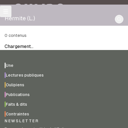
OULIPO
Hermite (L.)
0
contenus
Chargement…
Une
Lectures publiques
Oulipiens
Publications
Faits & dits
Contraintes
NEWSLETTER